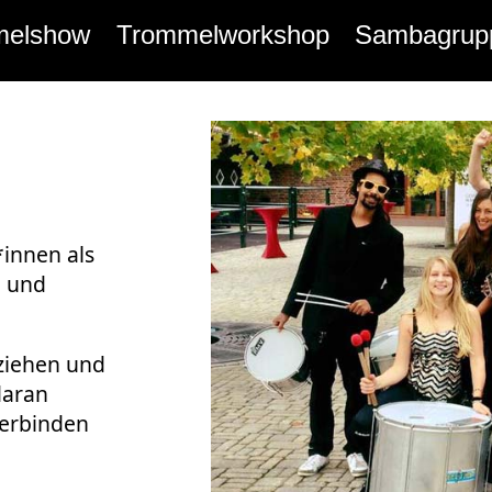
melshow
Trommelworkshop
Sambagrup
*innen als
e und
eziehen und
daran
 verbinden